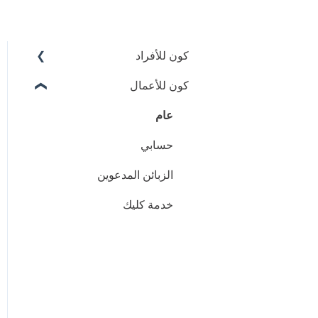
كون للأفراد
عام
كون للأعمال
عام
تسديد الفواتير
حسابي
بطاقة كون
الزبائن المدعوين
الدفع بواسطة رمز QR
خدمة كليك
خدمة كليك
الدفع عبر الدردشة
حسابي
متجر كون