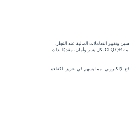
ن وتغيير التعاملات المالية عند التجار.
يسمح هذا التطبيق للتجار بقبول المدفوعات من زبائنهم من خلال خدمة CliQ QR بكل يسر وأمان، مقدمًا بذلك
ع الإلكتروني، مما يسهم في تعزيز الكفاءة