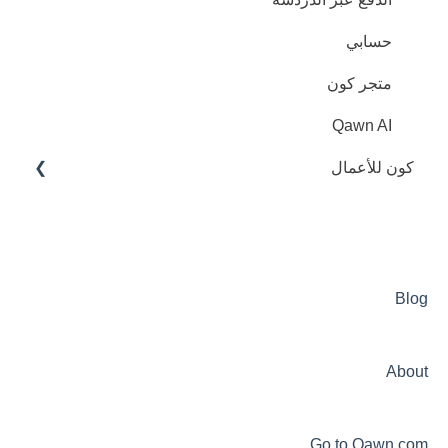
حسابي
متجر كون
Qawn AI
كون للأعمال
عام
حسابي
الزبائن المدعوين
Blog
خدمة كليك
About
Go to Qawn.com