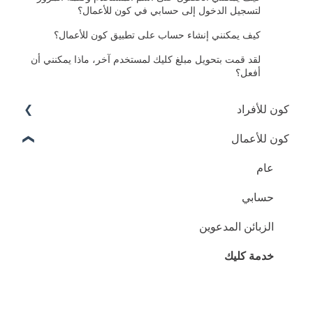
لتسجيل الدخول إلى حسابي في كون للأعمال؟
كيف يمكنني إنشاء حساب على تطبيق كون للأعمال؟
لقد قمت بتحويل مبلغ كليك لمستخدم آخر، ماذا يمكنني أن
أفعل؟
كون للأفراد
عام
كون للأعمال
عام
تسديد الفواتير
حسابي
بطاقة كون
الزبائن المدعوين
الدفع بواسطة رمز QR
خدمة كليك
خدمة كليك
الدفع عبر الدردشة